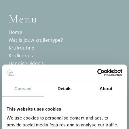
Menu
Home
Wat is jouw krullentype?
Krulroutine
Krullenquiz
Handige video’s
Blog
Training krullenknippen
Dichtstbijzijnde winkel
Consent
Details
About
Klantenservice
Algemene voorwaarden
This website uses cookies
Privacybeleid
We use cookies to personalise content and ads, to
provide social media features and to analyse our traffic.