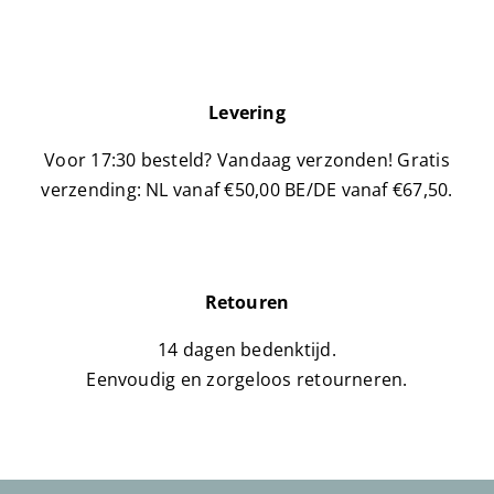
Handige videos
Levering
Over ons
Voor 17:30 besteld? Vandaag verzonden!
Gratis
verzending: NL vanaf €50,00 BE/DE vanaf €67,50.
Blog
Dichtstbijzijnde winkel
Retouren
Klantenservice
14 dagen bedenktijd.
Eenvoudig en zorgeloos retourneren.
Dutch
▼