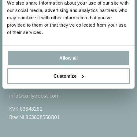
We also share information about your use of our site with
our social media, advertising and analytics partners who
may combine it with other information that you’ve
provided to them or that they’ve collected from your use
Contact
of their services.
By Mon´Que
Allow all
Kromme Haagdijk 69
5706 LN Mierlo-Hout
Customize
tel:+31623778375
info@curlyboost.com
KVK 83848282
Btw NL863008550B01