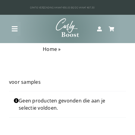
Ga
naar
inhoud
Toggle
Navigation
Home
»
Mini product
Shop
Curly Boost Voordeel Bundels
voor samples
Krullenquiz
Geen producten gevonden die aan je
selectie voldoen.
Wat is jouw krultype?
Ultieme krul routine