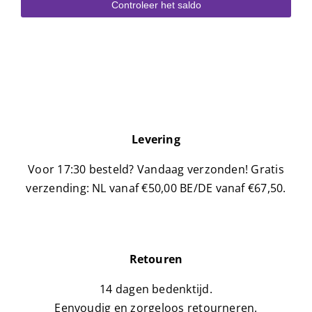
Controleer het saldo
Handige videos
Over ons
Blog
Levering
Voor 17:30 besteld? Vandaag verzonden!
Gratis
Dichtstbijzijnde winkel
verzending: NL vanaf €50,00 BE/DE vanaf €67,50.
Klantenservice
Dutch
Retouren
▼
14 dagen bedenktijd.
Eenvoudig en zorgeloos retourneren.