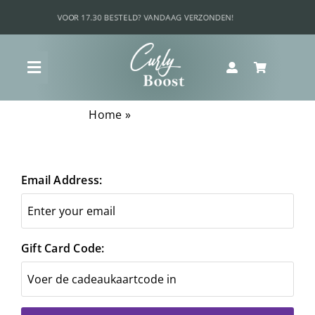
Ga
naar
inhoud
Toggle
Navigation
Home
»
Cadeaubonsaldo
Shop
Curly Boost Voordeel Bundels
Email Address:
Krullenquiz
Gift Card Code:
Wat is jouw krultype?
Ultieme krul routine