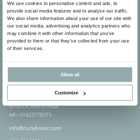
Algemene voorwaarden
We use cookies to personalise content and ads, to
Privacybeleid
provide social media features and to analyse our traffic.
We also share information about your use of our site with
our social media, advertising and analytics partners who
may combine it with other information that you’ve
provided to them or that they’ve collected from your use
of their services.
Contact
Allow all
By Mon´Que
Customize
Kromme Haagdijk 69
5706 LN Mierlo-Hout
tel:+31623778375
info@curlyboost.com