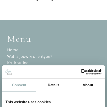
Menu
Home
Wat is jouw krullentype?
Krulroutine
Krullenquiz
Handige video’s
Blog
Consent
Details
About
Training krullenknippen
Dichtstbijzijnde winkel
Klantenservice
This website uses cookies