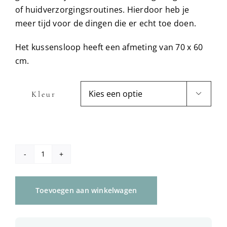
of huidverzorgingsroutines. Hierdoor heb je
meer tijd voor de dingen die er echt toe doen.
Het kussensloop heeft een afmeting van 70 x 60
cm.
Kleur

Satijnen
kussensloop
voor
Toevoegen aan winkelwagen
krullen
(Zware