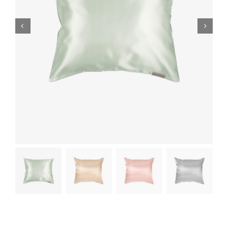
Handige videos
Over ons
Blog
Dichtstbijzijnde winkel
Klantenservice
Dutch
▼