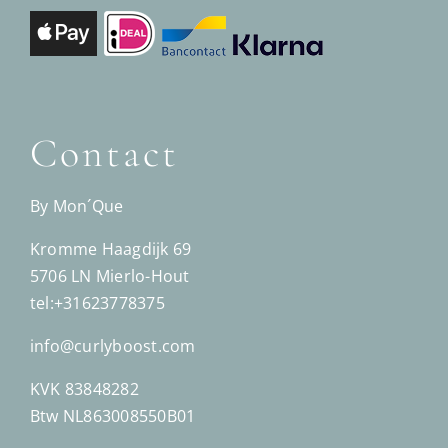
Contact
By Mon´Que
Kromme Haagdijk 69
5706 LN Mierlo-Hout
tel:+31623778375
info@curlyboost.com
KVK 83848282
Btw NL863008550B01