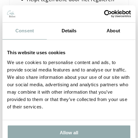
van talgproductie
Rustgevend voor een onrustige huid
dankzij het gladde weefsel
Consent
Details
About
Dit alles betekent minder gehaast in de
ochtend en meer tijd voor wat echt belangrijk
This website uses cookies
is.
We use cookies to personalise content and ads, to
Een scala aan kleuren:
Satijnen
provide social media features and to analyse our traffic.
kussenslopen zijn verkrijgbaar in een breed
We also share information about your use of our site with
our social media, advertising and analytics partners who
scala aan kleuren. Maak de look van je
may combine it with other information that you’ve
slaapkamer compleet met soepele,
provided to them or that they’ve collected from your use
glanzende kussenslopen. Of je nu kiest voor
of their services.
klassiek wit of een opvallende kleur zoals
paars, er is altijd een satijnen kussensloop
die bij jouw stijl past.
Allow all