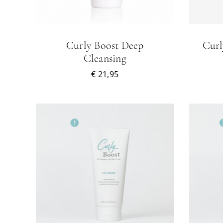
VARIATIES.
DEZE
OPTIE
KAN
Curly Boost Deep
Curl
GEKOZEN
Cleansing
WORDEN
OP
€
21,95
DE
PRODUCTPAGINA
WAGEN
Gewaardeerd
TOEVOEGEN AAN WINKELWAGEN
5.00
uit 5
/
DETAILS