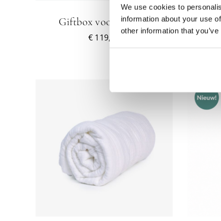
We use cookies to personalis
KAN
OZEN
GEKOZEN
information about your use of
Giftbox voor krullen
Hy
DEN
WORDEN
other information that you’ve
€
119,95
OP
DE
DUCTPAGINA
PRODUCTPAGINA
WAGEN
TOEVOEGEN AAN WINKELWAGEN
O
/
DETAILS