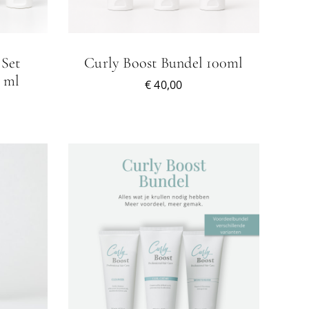
 Set
Curly Boost Bundel 100ml
0 ml
€
40,00
IT
/
DETAILS
RODUCT
EEFT
EERDERE
ARIATIES.