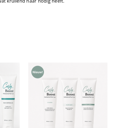
wat krullend haar nodig heeft.
KELWAGEN
S