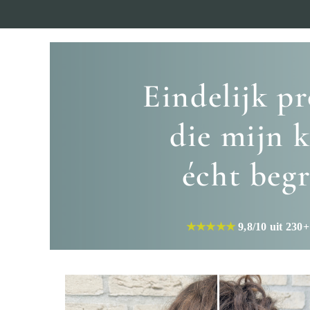
Ga
naar
inhoud
Eindelijk p
die mijn k
écht begr
★★★★★
9,8/10 uit 230+