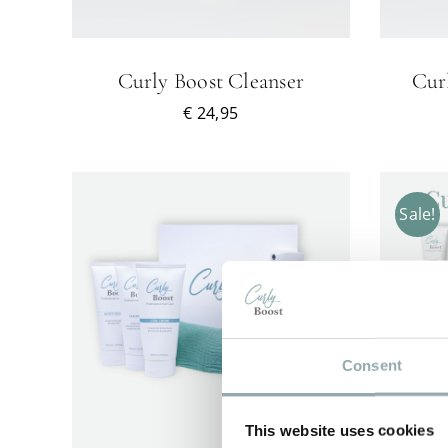
Curly Boost Cleanser
Cur
€
24,95
Sale!
DIT
ETAILS
OPTIES SELECTEREN
/
DETAILS
O
DUCT
PRODUCT
T
HEEFT
Consent
RDERE
MEERDERE
TIES.
VARIATIES.
DEZE
This website uses cookies
E
OPTIE