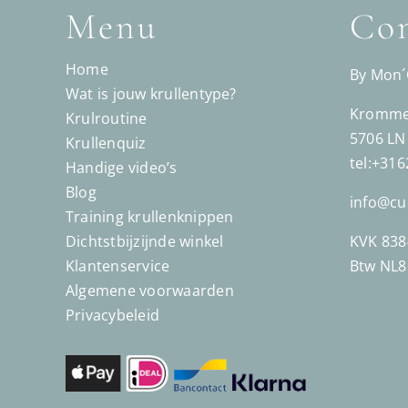
Menu
Con
Home
By Mon
Wat is jouw krullentype?
Kromme 
Krulroutine
5706 LN
Krullenquiz
tel:+31
Handige video’s
Blog
info@cu
Training krullenknippen
Dichtstbijzijnde winkel
KVK 838
Klantenservice
Btw NL
Algemene voorwaarden
Privacybeleid