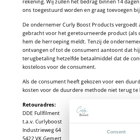
rekening. Wij zullen het bedrag binnen 14 dagen
ons toegestuurd worden en graag toevoegen bij
De ondernemer Curly Boost Products vergoedt al
gebracht voor het geretourneerde product (als
hem de herroeping meldt. Tenzij de ondernemer a
ontvangen of tot de consument aantoont dat hij 
terugbetaling hetzelfde betaalmiddel dat de co
kosteloos voor de consument.
Als de consument heeft gekozen voor een duur
kosten voor de duurdere methode niet terug te 
Retouradres:
DDE Fullfilment
t.a.v. Curlyboost
Industrieweg 64
Consent
5422 VK Gemert