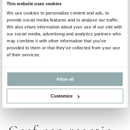
This website uses cookies
Hoi heel veel krul haar altijd gehad. Na
chemo stijl haar. Kan jij met product krul
We use cookies to personalise content and ads, to
provide social media features and to analyse our traffic.
wat terug toveren?
We also share information about your use of our site with
our social media, advertising and analytics partners who
may combine it with other information that you’ve
Monique
april 2, 2026 om 5:09 pm
-
Antwoorden
provided to them or that they’ve collected from your use
of their services.
Helaas Attie,
Een toverstok heb ik niet.
U kunt het beste even mij
Allow all
benaderen via whats-app voor een
persoonlijk advies
Customize