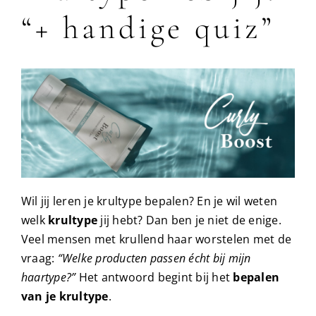
“+ handige quiz”
Handige videos
Over ons
Blog
Dichtstbijzijnde winkel
Wil jij leren je krultype bepalen? En je wil weten
welk
krultype
jij hebt? Dan ben je niet de enige.
Klantenservice
Veel mensen met krullend haar worstelen met de
vraag:
“Welke producten passen écht bij mijn
Dutch
▼
haartype?”
Het antwoord begint bij het
bepalen
van je krultype
.