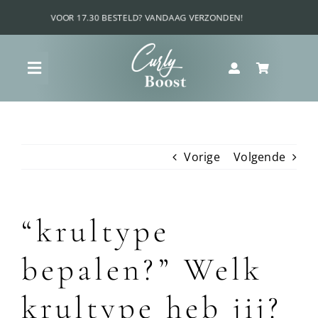
Ga
naar
inhoud
Toggle
Navigation
Shop
Vorige
Volgende
Curly Boost Voordeel Bundels
Krullenquiz
“krultype
bepalen?” Welk
Wat is jouw krultype?
krultype heb jij?
Ultieme krul routine