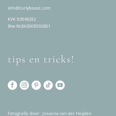
info@curlyboost.com
KVK 83848282
Btw NL863008550B01
tips en tricks!
Fotografie door:
Josanne van der Heijden