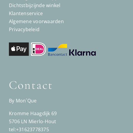
Dichtstbijzijnde winkel
Klantenservice
Algemene voorwaarden
Privacybeleid
Contact
By Mon´Que
Kromme Haagdijk 69
5706 LN Mierlo-Hout
tel:+31623778375