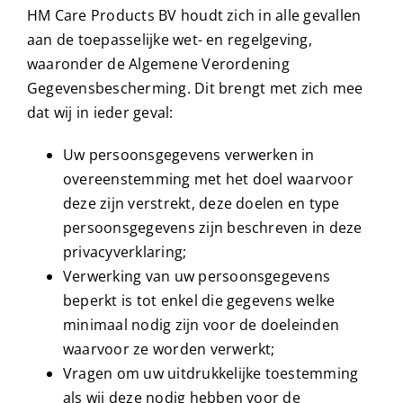
HM Care Products BV houdt zich in alle gevallen
aan de toepasselijke wet- en regelgeving,
Handige videos
waaronder de Algemene Verordening
Gegevensbescherming. Dit brengt met zich mee
Over ons
dat wij in ieder geval:
Uw persoonsgegevens verwerken in
Blog
overeenstemming met het doel waarvoor
deze zijn verstrekt, deze doelen en type
Dichtstbijzijnde winkel
persoonsgegevens zijn beschreven in deze
privacyverklaring;
Verwerking van uw persoonsgegevens
Klantenservice
beperkt is tot enkel die gegevens welke
minimaal nodig zijn voor de doeleinden
Dutch
▼
waarvoor ze worden verwerkt;
Vragen om uw uitdrukkelijke toestemming
als wij deze nodig hebben voor de