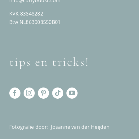
info@curlyboost.com
KVK 83848282
Btw NL863008550B01
tips en tricks!
Fotografie door:
Josanne van der Heijden