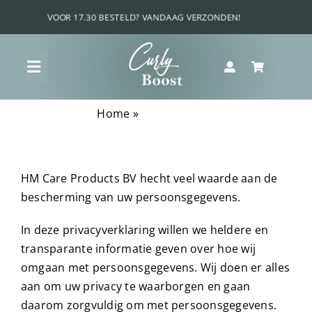
Ga
naar
inhoud
Toggle
Navigation
Home
»
Privacy Policy
Shop
Curly Boost Voordeel Bundels
HM Care Products BV hecht veel waarde aan de
bescherming van uw persoonsgegevens.
Krullenquiz
In deze privacyverklaring willen we heldere en
transparante informatie geven over hoe wij
Wat is jouw krultype?
omgaan met persoonsgegevens. Wij doen er alles
aan om uw privacy te waarborgen en gaan
Ultieme krul routine
daarom zorgvuldig om met persoonsgegevens.