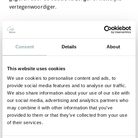
vertegenwoordiger.
BEWAARTERMIJN
Consent
Details
About
HM Care Products BV bewaart persoonsgegevens
niet langer dan noodzakelijk voor het doel
waarvoor deze zijn verstrekt dan wel op grond
This website uses cookies
van de wet is vereist.
We use cookies to personalise content and ads, to
provide social media features and to analyse our traffic.
We also share information about your use of our site with
our social media, advertising and analytics partners who
BEVEILIGING
may combine it with other information that you’ve
provided to them or that they’ve collected from your use
Wij hebben passende technische en
of their services.
organisatorische maatregelen genomen om
persoonsgegevens van jou te beschermen tegen