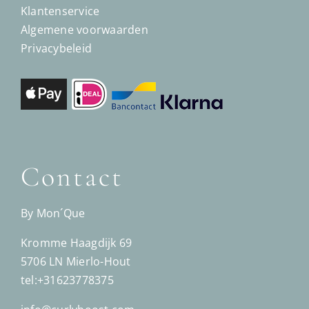
Klantenservice
Algemene voorwaarden
Privacybeleid
Contact
By Mon´Que
Kromme Haagdijk 69
5706 LN Mierlo-Hout
tel:+31623778375