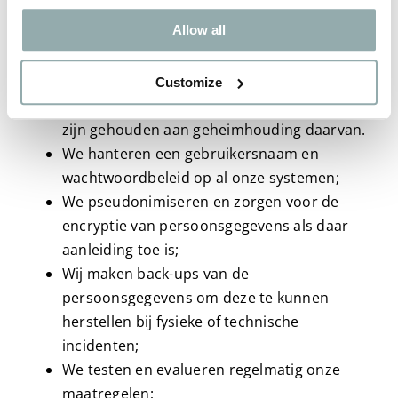
onrechtmatige verwerking, zo hebben we
Allow all
bijvoorbeeld de volgende maatregelen genomen;
Alle personen die namens HM Care Products
Customize
BV van uw gegevens kennis kunnen nemen,
zijn gehouden aan geheimhouding daarvan.
We hanteren een gebruikersnaam en
wachtwoordbeleid op al onze systemen;
We pseudonimiseren en zorgen voor de
encryptie van persoonsgegevens als daar
aanleiding toe is;
Wij maken back-ups van de
persoonsgegevens om deze te kunnen
herstellen bij fysieke of technische
incidenten;
We testen en evalueren regelmatig onze
maatregelen;