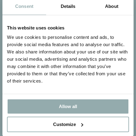
Wat is jouw krullentype?
Consent
Details
About
Krulroutine
Krullenquiz
This website uses cookies
Handige video’s
Blog
We use cookies to personalise content and ads, to
Training krullenknippen
provide social media features and to analyse our traffic.
We also share information about your use of our site with
Dichtstbijzijnde winkel
our social media, advertising and analytics partners who
Klantenservice
may combine it with other information that you’ve
Algemene voorwaarden
provided to them or that they’ve collected from your use
Privacybeleid
of their services.
Allow all
Customize
Contact