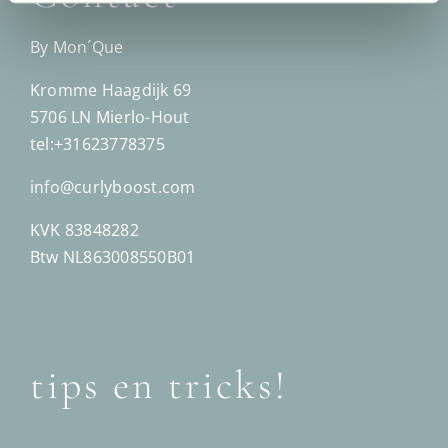
By Mon´Que
Kromme Haagdijk 69
5706 LN Mierlo-Hout
tel:+31623778375
info@curlyboost.com
KVK 83848282
Btw NL863008550B01
tips en tricks!