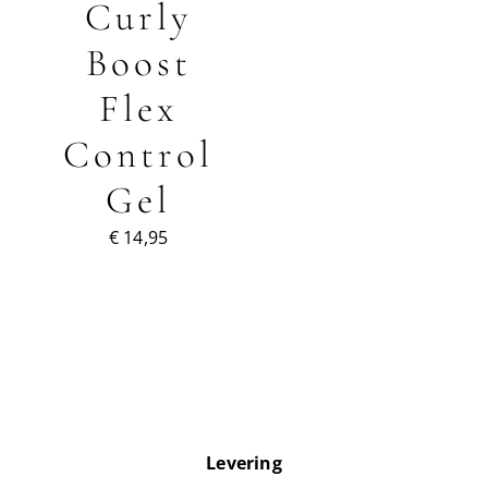
Curly
Boost
Handige videos
Flex
Over ons
Control
GINA
Gel
Blog
€
14,95
Dichtstbijzijnde winkel
Klantenservice
Dutch
▼
Levering