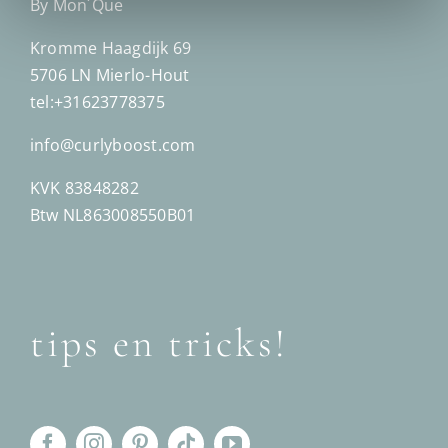
By Mon´Que
Kromme Haagdijk 69
5706 LN Mierlo-Hout
tel:+31623778375
info@curlyboost.com
KVK 83848282
Btw NL863008550B01
tips en tricks!