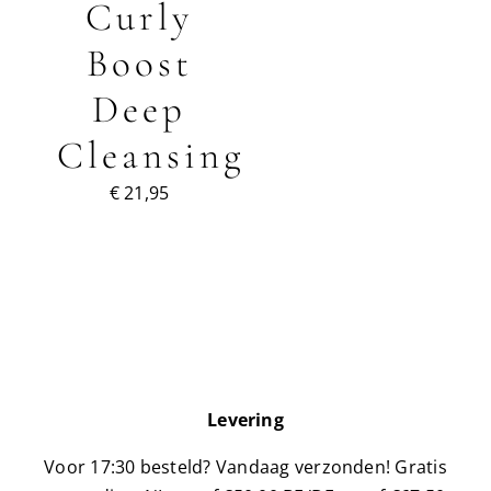
Curly
Boost
Handige videos
Deep
Over ons
Cleansing
€
21,95
Blog
Dichtstbijzijnde winkel
Klantenservice
Dutch
▼
Levering
Voor 17:30 besteld? Vandaag verzonden!
Gratis