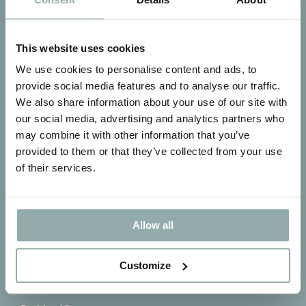
Krullenquiz
Handige video’s
This website uses cookies
Blog
We use cookies to personalise content and ads, to
Training krullenknippen
provide social media features and to analyse our traffic.
Dichtstbijzijnde winkel
We also share information about your use of our site with
Klantenservice
our social media, advertising and analytics partners who
Algemene voorwaarden
may combine it with other information that you’ve
Privacybeleid
provided to them or that they’ve collected from your use
of their services.
Allow all
Contact
Customize