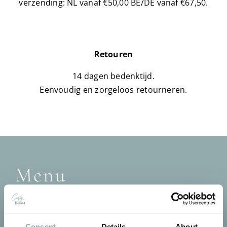
verzending: NL vanaf €50,00 BE/DE vanaf €67,50.
Retouren
14 dagen bedenktijd.
Eenvoudig en zorgeloos retourneren.
Menu
Home
Wat is jouw krullentype?
Krulroutine
Consent
Details
About