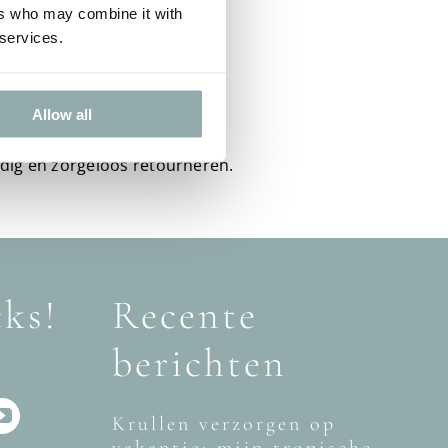
ers who may combine it with
 services.
Retouren
Allow all
14 dagen bedenktijd.
dig en zorgeloos retourneren.
cks!
Recente
berichten
Krullen verzorgen op