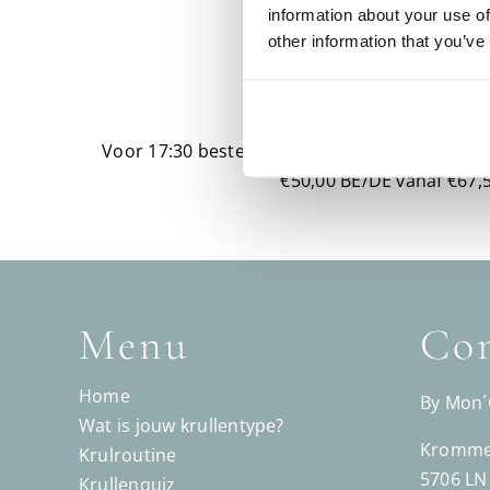
information about your use of
other information that you’ve
Levering
Voor 17:30 besteld? Vandaag verzonden!
Grat
€50,00 BE/DE vanaf €67,5
Menu
Con
Home
By Mon
Wat is jouw krullentype?
Kromme 
Krulroutine
5706 LN
Krullenquiz