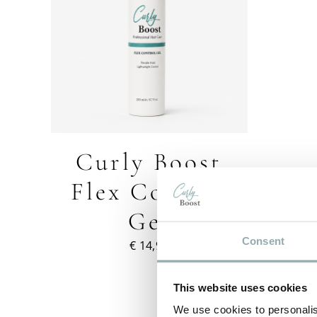
ETAILS
DUCT
T
RDERE
TIES.
E
Curly Boost
OZEN
DEN
Flex Control
Gel
DUCTPAGINA
Consent
€
14,95
This website uses cookies
We use cookies to personalis