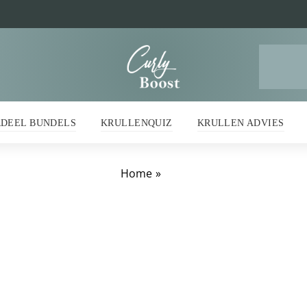
Z
na
RDEEL BUNDELS
KRULLENQUIZ
KRULLEN ADVIES
Home
»
frizz