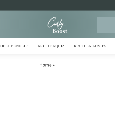
Z
na
RDEEL BUNDELS
KRULLENQUIZ
KRULLEN ADVIES
Home
»
krullengel