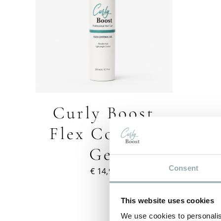
ETAILS
DUCT
T
RDERE
TIES.
E
Curly Boost
OZEN
DEN
Flex Control
Gel
DUCTPAGINA
Consent
€
14,95
This website uses cookies
We use cookies to personalis