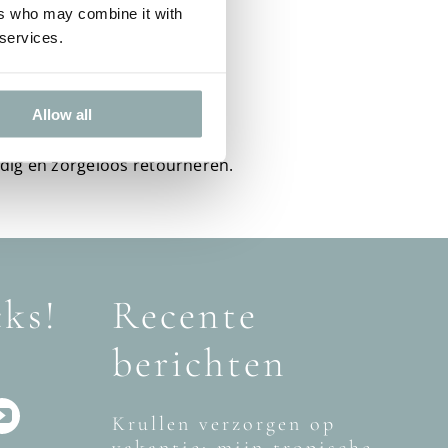
ers who may combine it with
 services.
Retouren
Allow all
14 dagen bedenktijd.
dig en zorgeloos retourneren.
cks!
Recente
berichten
Krullen verzorgen op