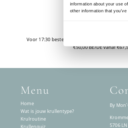
information about your use of
other information that you’ve
Levering
Voor 17:30 besteld? Vandaag verzonden!
Grat
€50,00 BE/DE vanaf €67,5
Menu
Con
Home
By Mon
Wat is jouw krullentype?
Kromme 
Krulroutine
5706 LN
Krullenquiz