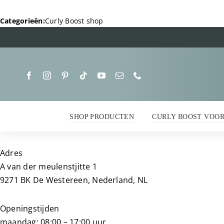
Ga
naar
Categorieën:
Curly Boost shop
inhoud
SHOP PRODUCTEN
CURLY BOOST VOO
Adres
A van der meulenstjitte 1
9271 BK De Westereen, Nederland, NL
Openingstijden
maandag: 08:00 – 17:00 uur