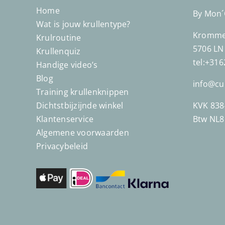
Home
By Mon
Wat is jouw krullentype?
Kromme 
Krulroutine
5706 LN
Krullenquiz
tel:+31
Handige video’s
Blog
info@cu
Training krullenknippen
Dichtstbijzijnde winkel
KVK 838
Klantenservice
Btw NL
Algemene voorwaarden
Privacybeleid