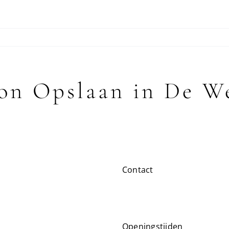
lon
Opslaan in De W
Contact
Openingstijden