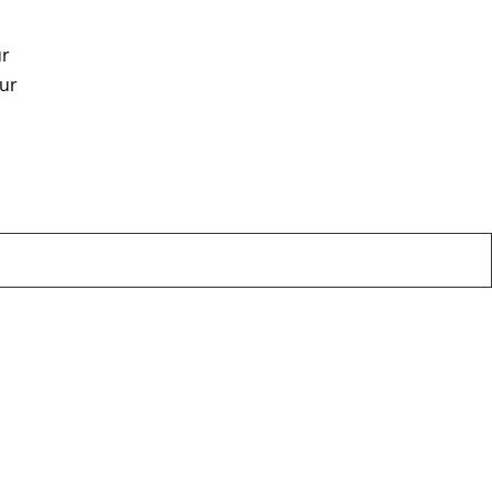
ur
uur