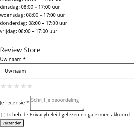
dinsdag: 08:00 – 17:00 uur
woensdag: 08:00 – 17:00 uur
donderdag: 08:00 – 17:00 uur
vrijdag: 08:00 – 17:00 uur
Review Store
Uw naam *
1 Star
2 Stars
3 Stars
4 Stars
5 Stars
★
★
★
★
★
★
★
★
★
★
★
★
★
★
★
Je recensie *
Ik heb de
Privacybeleid
gelezen en ga ermee akkoord.