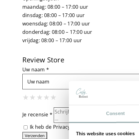
maandag: 08:00 – 17:00 uur
dinsdag: 08:00 – 17:00 uur
woensdag: 08:00 – 17:00 uur
donderdag: 08:00 – 17:00 uur
vrijdag: 08:00 – 17:00 uur
Review Store
Uw naam *
1 Star
2 Stars
3 Stars
4 Stars
5 Stars
★
★
★
★
★
★
★
★
★
★
★
★
★
★
★
Consent
Je recensie *
Ik heb de
Privacybeleid
gelezen en ga ermee 
This website uses cookies