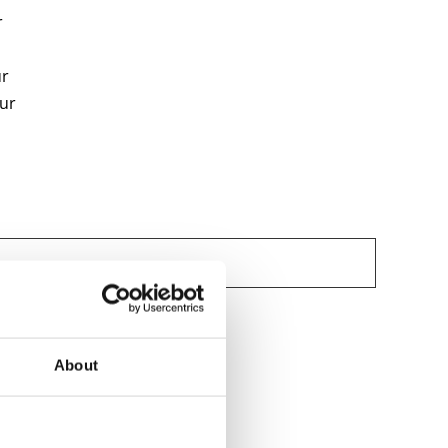
r
ur
uur
About