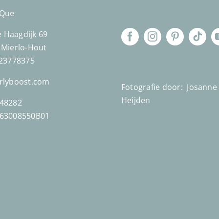
´Que
Haagdijk 69
 Mierlo-Hout
623778375
rlyboost.com
Fotografie door:
Josanne
Heijden
48282
863008550B01