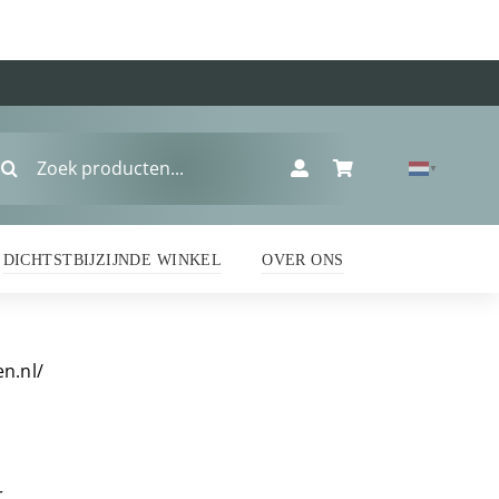
oeken
▼
ar:
DICHTSTBIJZIJNDE WINKEL
OVER ONS
n.nl/
r