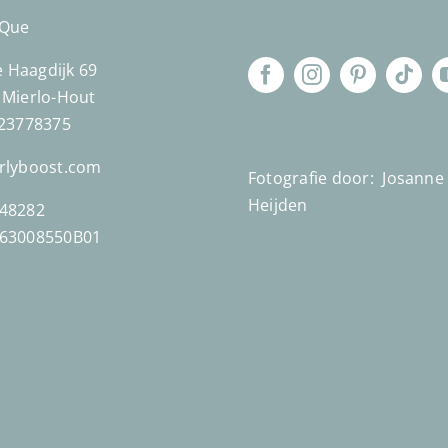
´Que
Haagdijk 69
 Mierlo-Hout
623778375
rlyboost.com
Fotografie door:
Josanne
Heijden
48282
863008550B01