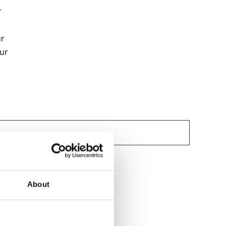
r
ur
uur
About