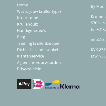
Home
By Mon
Wat is jouw krullentype?
Kromme 
Krulroutine
5706 LN
Krullenquiz
tel:+31
Handige video’s
Blog
info@cu
Training krullenknippen
Dichtstbijzijnde winkel
KVK 838
Klantenservice
Btw NL
Algemene voorwaarden
Privacybeleid