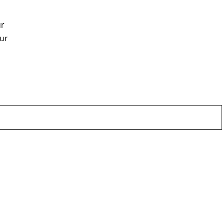
ur
uur