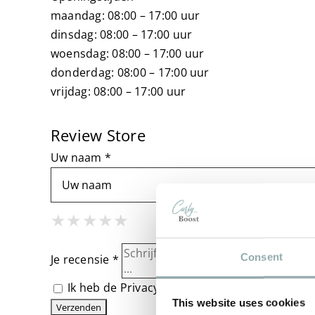
maandag: 08:00 – 17:00 uur
dinsdag: 08:00 – 17:00 uur
woensdag: 08:00 – 17:00 uur
donderdag: 08:00 – 17:00 uur
vrijdag: 08:00 – 17:00 uur
Review Store
Uw naam *
1 Star
2 Stars
3 Stars
4 Stars
5 Stars
★
★
★
★
★
★
★
★
★
★
★
★
★
★
★
Consent
Je recensie *
Ik heb de
Privacybeleid
gelezen en ga ermee 
This website uses cookies