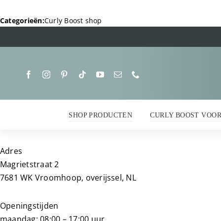
Ga
naar
Categorieën:
Curly Boost shop
inhoud
SHOP PRODUCTEN
CURLY BOOST VOO
Adres
Magrietstraat 2
7681 WK Vroomhoop, overijssel, NL
Openingstijden
maandag: 08:00 – 17:00 uur