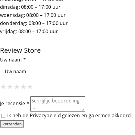
dinsdag: 08:00 – 17:00 uur
woensdag: 08:00 – 17:00 uur
donderdag: 08:00 – 17:00 uur
vrijdag: 08:00 – 17:00 uur
Review Store
Uw naam *
1 Star
2 Stars
3 Stars
4 Stars
5 Stars
★
★
★
★
★
★
★
★
★
★
★
★
★
★
★
Je recensie *
Ik heb de
Privacybeleid
gelezen en ga ermee akkoord.