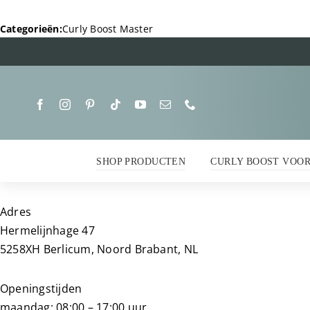
Ga
naar
Categorieën:
Curly Boost Master
inhoud
SHOP PRODUCTEN
CURLY BOOST VOO
Adres
Hermelijnhage 47
5258XH Berlicum, Noord Brabant, NL
Openingstijden
maandag: 08:00 – 17:00 uur