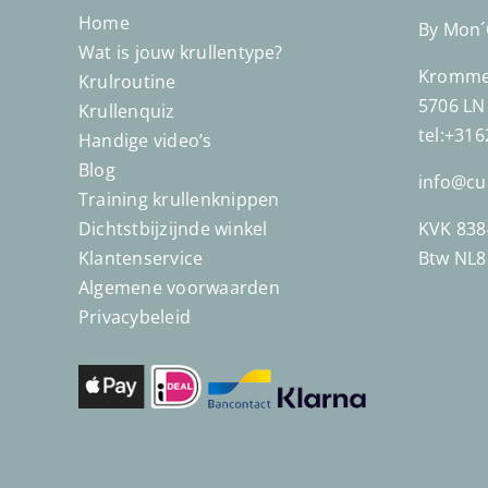
Home
By Mon
Wat is jouw krullentype?
Kromme 
Krulroutine
5706 LN
Krullenquiz
tel:+31
Handige video’s
Blog
info@cu
Training krullenknippen
Dichtstbijzijnde winkel
KVK 838
Klantenservice
Btw NL
Algemene voorwaarden
Privacybeleid