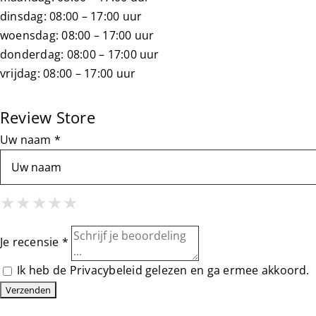
dinsdag: 08:00 – 17:00 uur
woensdag: 08:00 – 17:00 uur
donderdag: 08:00 – 17:00 uur
vrijdag: 08:00 – 17:00 uur
Review Store
Uw naam *
1 Star
2 Stars
3 Stars
4 Stars
5 Stars
★
★
★
★
★
★
★
★
★
★
★
★
★
★
★
Je recensie *
Ik heb de
Privacybeleid
gelezen en ga ermee akkoord.