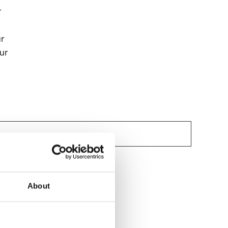
r
ur
uur
About