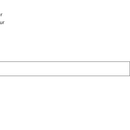
ur
uur