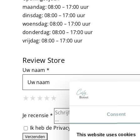
maandag: 08:00 – 17:00 uur
dinsdag: 08:00 – 17:00 uur
woensdag: 08:00 – 17:00 uur
donderdag: 08:00 – 17:00 uur
vrijdag: 08:00 – 17:00 uur
Review Store
Uw naam *
1 Star
2 Stars
3 Stars
4 Stars
5 Stars
★
★
★
★
★
★
★
★
★
★
★
★
★
★
★
Consent
Je recensie *
Ik heb de
Privacybeleid
gelezen en ga ermee 
This website uses cookies