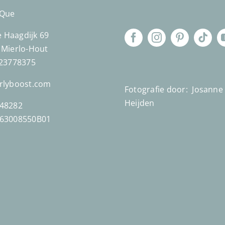
´Que
Haagdijk 69
 Mierlo-Hout
623778375
rlyboost.com
Fotografie door:
Josanne
Heijden
48282
863008550B01