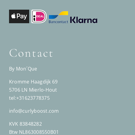
Contact
By Mon´Que
Kromme Haagdijk 69
5706 LN Mierlo-Hout
tel:+31623778375
info@curlyboost.com
KVK 83848282
Btw NL863008550B01