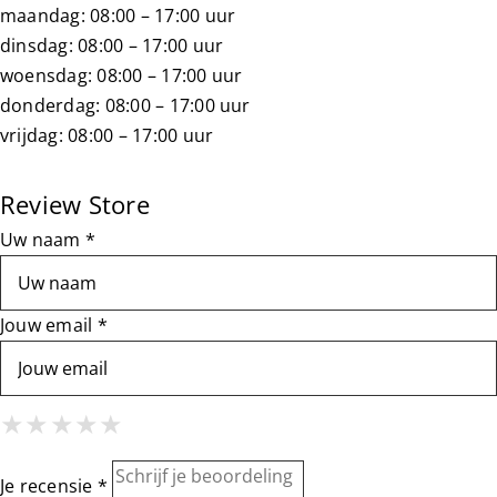
maandag: 08:00 – 17:00 uur
Ultieme krul routine
dinsdag: 08:00 – 17:00 uur
woensdag: 08:00 – 17:00 uur
donderdag: 08:00 – 17:00 uur
Handige videos
vrijdag: 08:00 – 17:00 uur
Over ons
Review Store
Uw naam *
Blog
Jouw email *
Dichtstbijzijnde winkel
1 Star
2 Stars
3 Stars
4 Stars
5 Stars
Klantenservice
★
★
★
★
★
★
★
★
★
★
★
★
★
★
★
Dutch
▼
Je recensie *