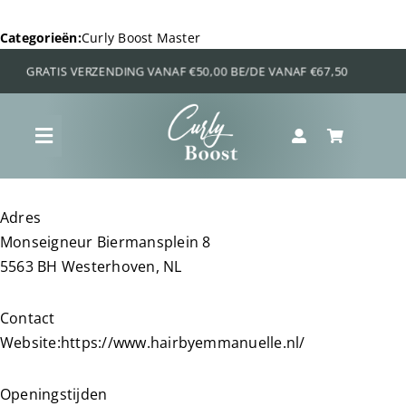
Ga
naar
Categorieën:
Curly Boost Master
inhoud
Toggle
Navigation
Shop
Adres
Monseigneur Biermansplein 8
Curly Boost Voordeel Bundels
5563 BH Westerhoven, NL
Contact
Krullenquiz
Website:
https://www.hairbyemmanuelle.nl/
Wat is jouw krultype?
Openingstijden