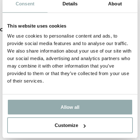
Consent
Details
About
This website uses cookies
Categorieën:
Curly Boost Master
We use cookies to personalise content and ads, to
provide social media features and to analyse our traffic.
Levering
We also share information about your use of our site with
our social media, advertising and analytics partners who
Voor 17:30 besteld? Vandaag verzonden!
Gratis
may combine it with other information that you’ve
verzending: NL vanaf €50,00 BE/DE vanaf €67,50.
provided to them or that they’ve collected from your use
of their services.
Retouren
Allow all
14 dagen bedenktijd.
Eenvoudig en zorgeloos retourneren.
Customize