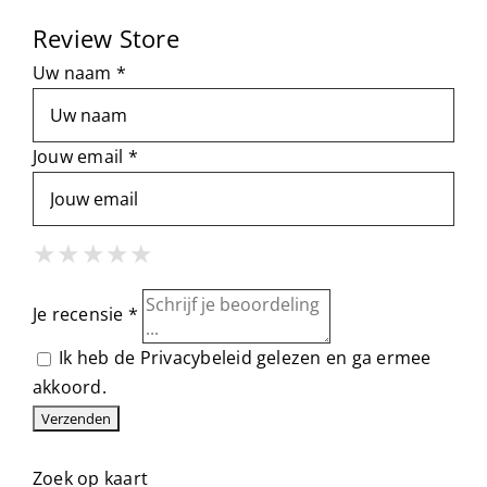
Review Store
Uw naam *
Jouw email *
1 Star
2 Stars
3 Stars
4 Stars
5 Stars
★
★
★
★
★
★
★
★
★
★
★
★
★
★
★
Je recensie *
Ik heb de
Privacybeleid
gelezen en ga ermee
akkoord.
Zoek op kaart