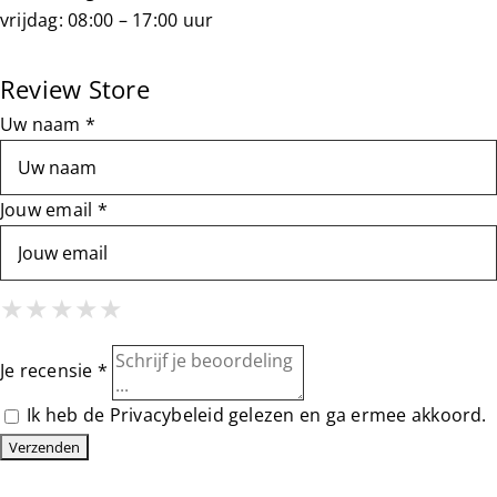
vrijdag: 08:00 – 17:00 uur
Review Store
Uw naam *
Jouw email *
1 Star
2 Stars
3 Stars
4 Stars
5 Stars
★
★
★
★
★
★
★
★
★
★
★
★
★
★
★
Je recensie *
Ik heb de
Privacybeleid
gelezen en ga ermee akkoord.