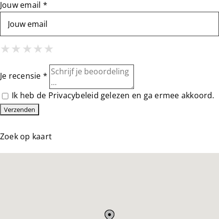
Jouw email *
1 Star
2 Stars
3 Stars
4 Stars
5 Stars
★
★
★
★
★
★
★
★
★
★
★
★
★
★
★
Je recensie *
Ik heb de
Privacybeleid
gelezen en ga ermee akkoord.
Zoek op kaart