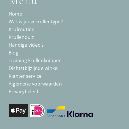
Menu
Home
Wat is jouw krullentype?
Krulroutine
Krullenquiz
Handige video’s
Blog
Training krullenknippen
Dichtstbijzijnde winkel
Klantenservice
Algemene voorwaarden
Privacybeleid