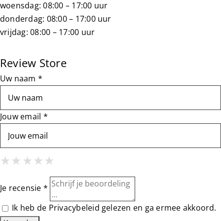
woensdag: 08:00 – 17:00 uur
donderdag: 08:00 – 17:00 uur
vrijdag: 08:00 – 17:00 uur
Review Store
Uw naam *
Jouw email *
1 Star
2 Stars
3 Stars
4 Stars
5 Stars
★
★
★
★
★
★
★
★
★
★
★
★
★
★
★
Je recensie *
Ik heb de
Privacybeleid
gelezen en ga ermee akkoord.