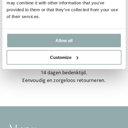
may combine it with other information that you’ve
provided to them or that they’ve collected from your use
Levering
of their services.
Voor 17:30 besteld? Vandaag verzonden!
Gratis
verzending: NL vanaf €50,00 BE/DE vanaf €67,50.
Allow all
Customize
Retouren
14 dagen bedenktijd.
Eenvoudig en zorgeloos retourneren.