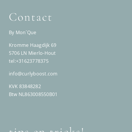
Contact
By Mon´Que
Kromme Haagdijk 69
5706 LN Mierlo-Hout
tel:+31623778375
info@curlyboost.com
KVK 83848282
Btw NL863008550B01
tips en tricks!