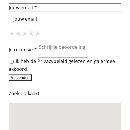
Jouw email *
1 Star
2 Stars
3 Stars
4 Stars
5 Stars
★
★
★
★
★
★
★
★
★
★
★
★
★
★
★
Je recensie *
Ik heb de
Privacybeleid
gelezen en ga ermee
akkoord.
Zoek op kaart