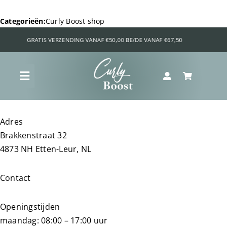
Ga
naar
Categorieën:
Curly Boost shop
inhoud
Toggle
Navigation
Shop
Adres
Brakkenstraat 32
Curly Boost Voordeel Bundels
4873 NH Etten-Leur, NL
Contact
Krullenquiz
Openingstijden
Wat is jouw krultype?
maandag: 08:00 – 17:00 uur