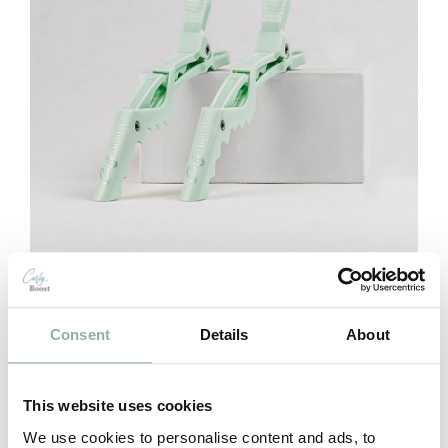
Alligator Klemmen
Consent
Details
About
voor Krullend Haar
This website uses cookies
Oorspronkelijke
Huidige
€
9,99
€
12,95
We use cookies to personalise content and ads, to
prijs
prijs