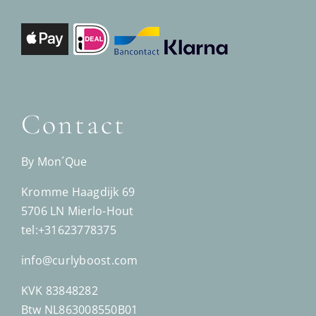
Contact
By Mon´Que
Kromme Haagdijk 69
5706 LN Mierlo-Hout
tel:+31623778375
info@curlyboost.com
KVK 83848282
Btw NL863008550B01