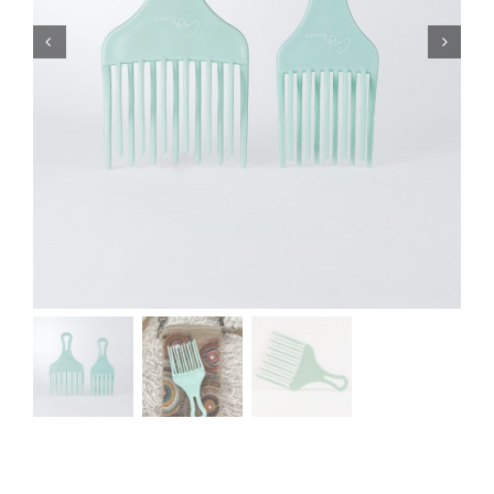
Handige videos
Over ons
Blog
Dichtstbijzijnde winkel
Klantenservice
Dutch
▼